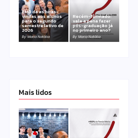
EMD dá as boas-
vindas aos alunos
Recém-formado:
para o segundo
vale a pena fazer
semestre letivo de
pós-graduação já
2026
no primeiro ano?
By
Maria Natália
By
Maria Natália
Mais lidos