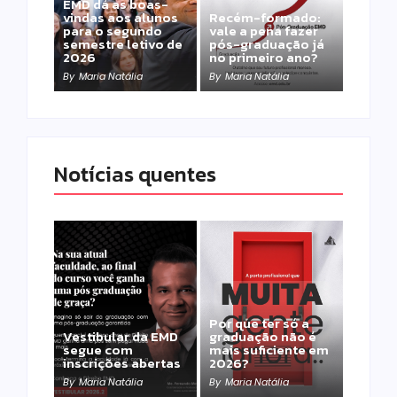
EMD dá as boas-
vindas aos alunos
Recém-formado:
para o segundo
vale a pena fazer
semestre letivo de
pós-graduação já
2026
no primeiro ano?
By
Maria Natália
By
Maria Natália
Notícias quentes
Por que ter só a
Vestibular da EMD
graduação não é
segue com
mais suficiente em
inscrições abertas
2026?
By
Maria Natália
By
Maria Natália