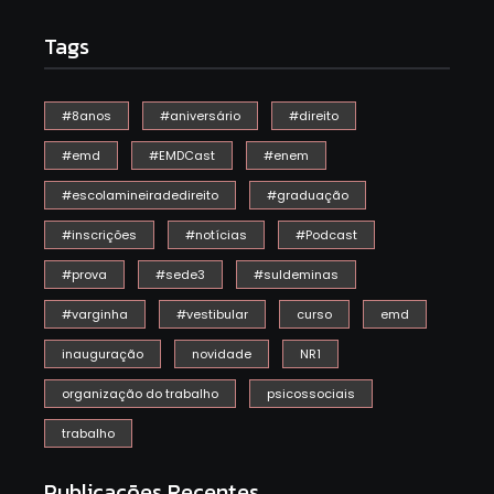
Tags
#8anos
#aniversário
#direito
#emd
#EMDCast
#enem
#escolamineiradedireito
#graduação
#inscrições
#notícias
#Podcast
#prova
#sede3
#suldeminas
#varginha
#vestibular
curso
emd
inauguração
novidade
NR1
organização do trabalho
psicossociais
trabalho
Publicações Recentes