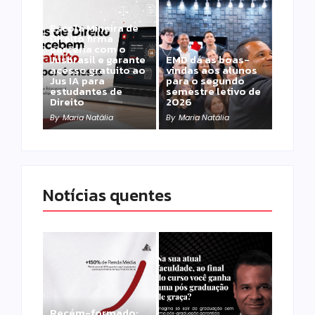
Escola Mineira de
Direito firma
parceria com o
Jusbrasil e garante
EMD dá as boas-
acesso gratuito ao
vindas aos alunos
Jus IA para
para o segundo
estudantes de
semestre letivo de
Direito
2026
By
Maria Natália
By
Maria Natália
Notícias quentes
Recém-formado: