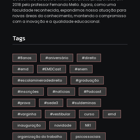
2018 pelo professor Fernando Mello. Agora, como uma
faculdade reconhecida, expandimos nossa atuação para
novas áreas do conhecimento, mantendo o compromisso
com a inovação e a qualidade educacional.
Tags
#8anos
#aniversário
#direito
#emd
#EMDCast
#enem
#escolamineiradedireito
#graduação
#inscrições
#notícias
#Podcast
#prova
#sede3
#suldeminas
#varginha
#vestibular
curso
emd
inauguração
novidade
NR1
organização do trabalho
psicossociais