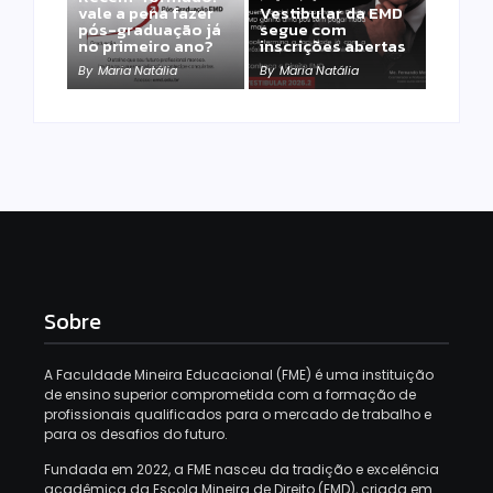
vale a pena fazer
Vestibular da EMD
pós-graduação já
segue com
no primeiro ano?
inscrições abertas
By
Maria Natália
By
Maria Natália
Sobre
A Faculdade Mineira Educacional (FME) é uma instituição
de ensino superior comprometida com a formação de
profissionais qualificados para o mercado de trabalho e
para os desafios do futuro.
Fundada em 2022, a FME nasceu da tradição e excelência
acadêmica da Escola Mineira de Direito (EMD), criada em