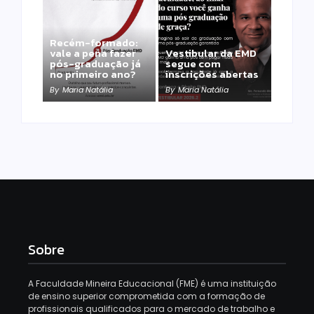
Recém-formado:
vale a pena fazer
Vestibular da EMD
pós-graduação já
segue com
no primeiro ano?
inscrições abertas
By
Maria Natália
By
Maria Natália
Sobre
A Faculdade Mineira Educacional (FME) é uma instituição
de ensino superior comprometida com a formação de
profissionais qualificados para o mercado de trabalho e