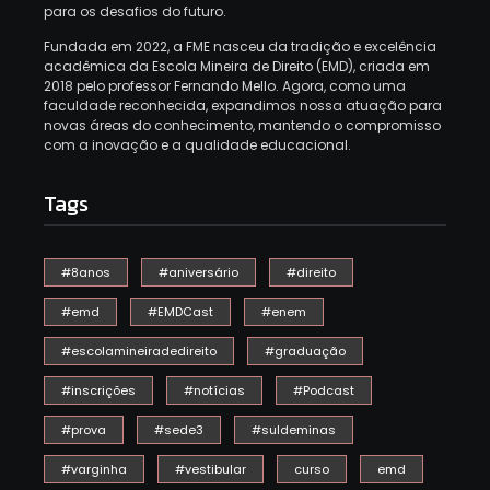
para os desafios do futuro.
Fundada em 2022, a FME nasceu da tradição e excelência
acadêmica da Escola Mineira de Direito (EMD), criada em
2018 pelo professor Fernando Mello. Agora, como uma
faculdade reconhecida, expandimos nossa atuação para
novas áreas do conhecimento, mantendo o compromisso
com a inovação e a qualidade educacional.
Tags
#8anos
#aniversário
#direito
#emd
#EMDCast
#enem
#escolamineiradedireito
#graduação
#inscrições
#notícias
#Podcast
#prova
#sede3
#suldeminas
#varginha
#vestibular
curso
emd