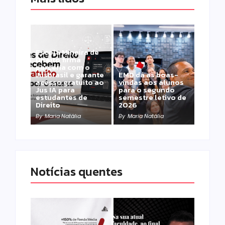
Escola Mineira de
Direito firma
parceria com o
Jusbrasil e garante
EMD dá as boas-
acesso gratuito ao
vindas aos alunos
Jus IA para
para o segundo
estudantes de
semestre letivo de
Direito
2026
By
Maria Natália
By
Maria Natália
Notícias quentes