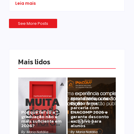
Leia mais
See More Posts
Mais lidos
Escola Mineira de
Direito firma
parceria com
Por que ter só a
ENACOMP 2026 e
graduação não é
garante desconto
mais suficiente em
exclusivo para
2026?
alunos
By
Maria Natália
By
Maria Natália