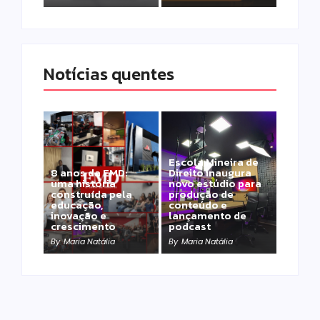
Notícias quentes
Escola Mineira de
8 anos da EMD:
Direito inaugura
uma história
novo estúdio para
construída pela
produção de
educação,
conteúdo e
inovação e
lançamento de
crescimento
podcast
By
Maria Natália
By
Maria Natália