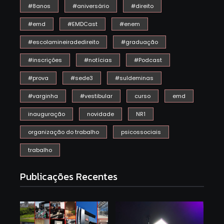
#8anos
#aniversário
#direito
#emd
#EMDCast
#enem
#escolamineiradedireito
#graduação
#inscrições
#notícias
#Podcast
#prova
#sede3
#suldeminas
#varginha
#vestibular
curso
emd
inauguração
novidade
NR1
organização do trabalho
psicossociais
trabalho
Publicações Recentes